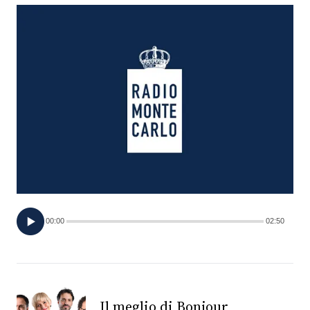
FOTO
CONCORSI
EVENTI
VIDEO
TV
00:00
02:50
PRINCIPATO
DI
MONACO
RMC
Il meglio di Bonjour