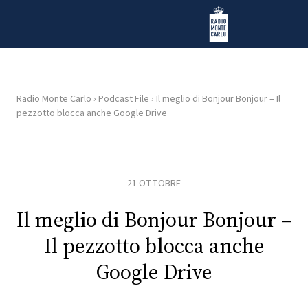
Vai al contenuto
Radio Monte Carlo
Radio Monte Carlo
›
Podcast File
›
Il meglio di Bonjour Bonjour – Il
pezzotto blocca anche Google Drive
HOME
RADIO
21 OTTOBRE
WEB
RADIO
Il meglio di Bonjour Bonjour –
Il pezzotto blocca anche
PLAYLIST
Google Drive
NEWS