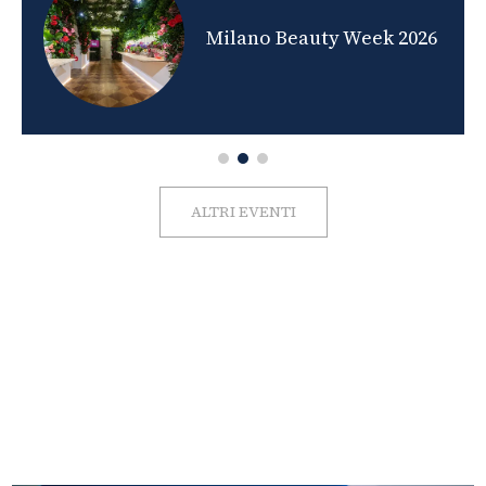
nds
Milano Beauty Week 2026
ALTRI EVENTI
FOTO