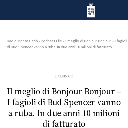
Vai al contenuto
Radio Monte Carlo
Radio Monte Carlo
›
Podcast File
›
Il meglio di Bonjour Bonjour – I fagioli
di Bud Spencer vanno a ruba. In due anni 10 milioni di fatturato
HOME
RADIO
1 GENNAIO
WEB
RADIO
Il meglio di Bonjour Bonjour –
I fagioli di Bud Spencer vanno
PLAYLIST
a ruba. In due anni 10 milioni
di fatturato
NEWS