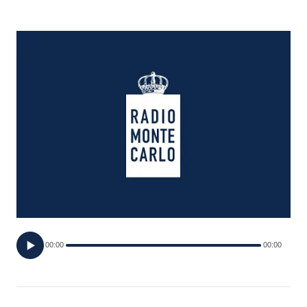
FOTO
CONCORSI
EVENTI
VIDEO
TV
PRINCIPATO
DI
00:00
00:00
MONACO
RMC