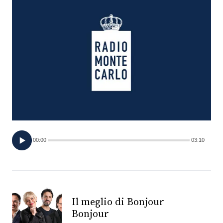
FOTO
CONCORSI
EVENTI
VIDEO
TV
00:00
03:10
PRINCIPATO
DI
MONACO
Il meglio di Bonjour
Bonjour
RMC