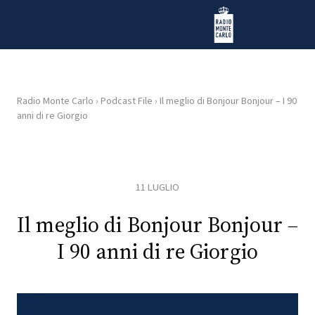
Vai al contenuto
Radio Monte Carlo
Radio Monte Carlo
›
Podcast File
›
Il meglio di Bonjour Bonjour – I 90
anni di re Giorgio
HOME
RADIO
11 LUGLIO
WEB
RADIO
Il meglio di Bonjour Bonjour –
I 90 anni di re Giorgio
PLAYLIST
NEWS