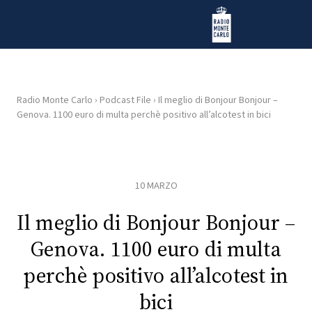
Vai al contenuto
Radio Monte Carlo
Radio Monte Carlo
›
Podcast File
›
Il meglio di Bonjour Bonjour –
Genova. 1100 euro di multa perchè positivo all’alcotest in bici
HOME
RADIO
10 MARZO
WEB
RADIO
Il meglio di Bonjour Bonjour –
Genova. 1100 euro di multa
PLAYLIST
perchè positivo all’alcotest in
bici
NEWS