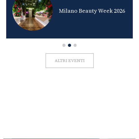
nds
Milano Beauty Week 2026
ALTRI EVENTI
FOTO