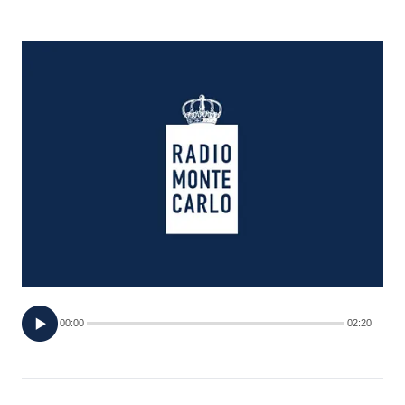
FOTO
CONCORSI
EVENTI
VIDEO
TV
PRINCIPATO
DI
00:00
02:20
MONACO
RMC