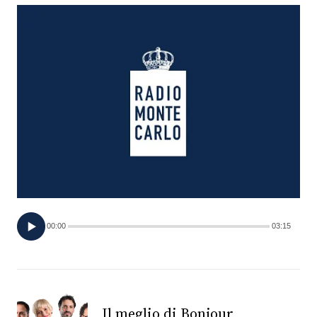
FOTO
CONCORSI
EVENTI
VIDEO
TV
00:00
03:15
PRINCIPATO
DI
MONACO
RMC
Il meglio di Bonjour