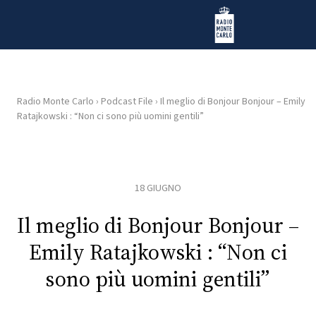
Vai al contenuto
Radio Monte Carlo
Radio Monte Carlo
›
Podcast File
›
Il meglio di Bonjour Bonjour – Emily
Ratajkowski : “Non ci sono più uomini gentili”
HOME
RADIO
18 GIUGNO
WEB
RADIO
Il meglio di Bonjour Bonjour –
Emily Ratajkowski : “Non ci
PLAYLIST
sono più uomini gentili”
NEWS