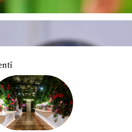
enti
Federico Mecozzi:
di Traietto