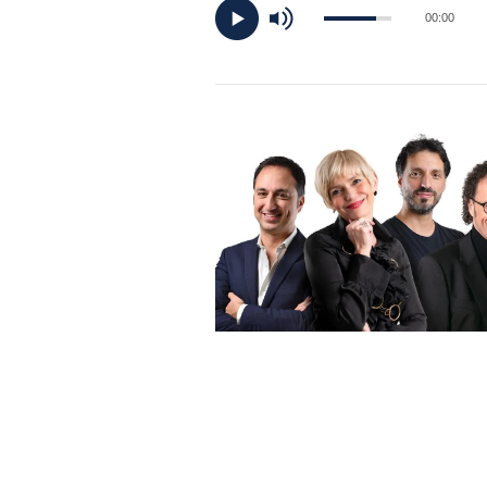
DI
00:00
MONACO
RMC
CONSIGLIA