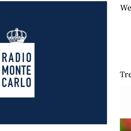
We
Tr