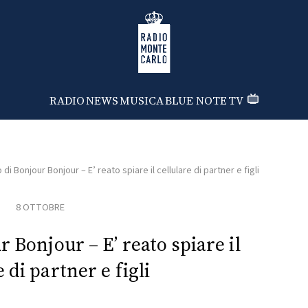
Radio Monte Carlo
RADIO
NEWS
MUSICA
BLUE NOTE
TV
 di Bonjour Bonjour – E’ reato spiare il cellulare di partner e figli
8 OTTOBRE
r Bonjour – E’ reato spiare il
e di partner e figli