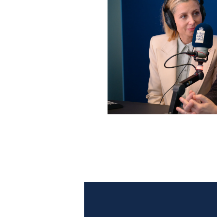
Anna Ferzetti e Toni Servil
Monte Carlo: le foto più b