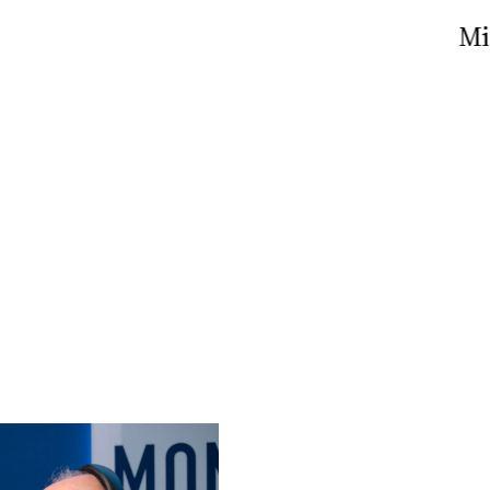
Nick The Nightfly &
Mi
Friends For Alassio