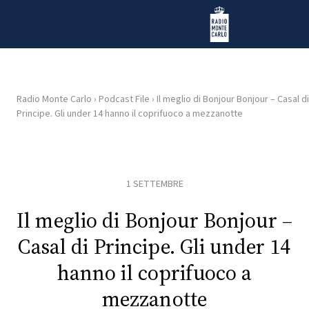
Vai al contenuto
Radio Monte Carlo
Radio Monte Carlo
›
Podcast File
›
Il meglio di Bonjour Bonjour – Casal di
Principe. Gli under 14 hanno il coprifuoco a mezzanotte
HOME
RADIO
1 SETTEMBRE
WEB
RADIO
Il meglio di Bonjour Bonjour –
Casal di Principe. Gli under 14
PLAYLIST
hanno il coprifuoco a
mezzanotte
NEWS