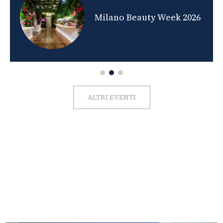
nds
Milano Beauty Week 2026
ALTRI EVENTI
FOTO