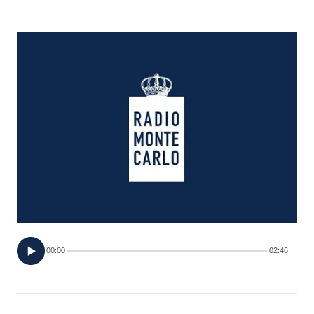
FOTO
CONCORSI
EVENTI
VIDEO
TV
PRINCIPATO
DI
00:00
02:46
MONACO
RMC