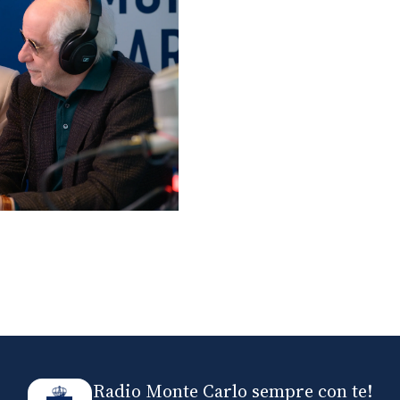
lo ospiti di Radio
elle
Radio Monte Carlo sempre con te!