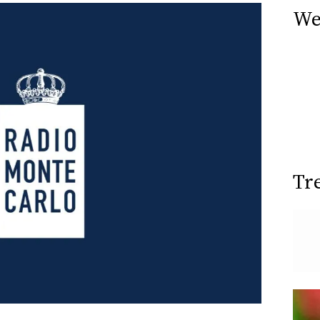
We
Tr