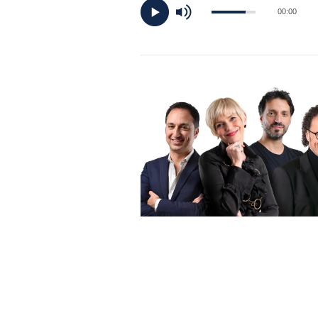
DI
00:00
MONACO
RMC
CONSIGLIA