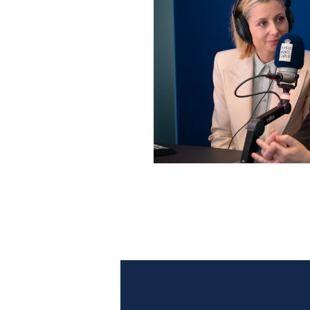
Anna Ferzetti e Toni Servil
Monte Carlo: le foto più b