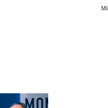
Nick The Nightfly &
Mi
Friends For Alassio