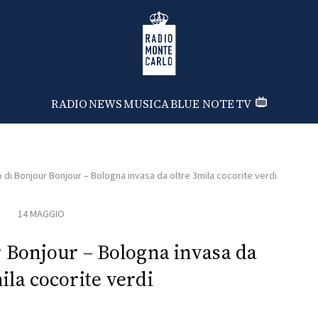
Radio Monte Carlo
RADIO
NEWS
MUSICA
BLUE NOTE
TV
o di Bonjour Bonjour – Bologna invasa da oltre 3mila cocorite verdi
14 MAGGIO
r Bonjour – Bologna invasa da
ila cocorite verdi