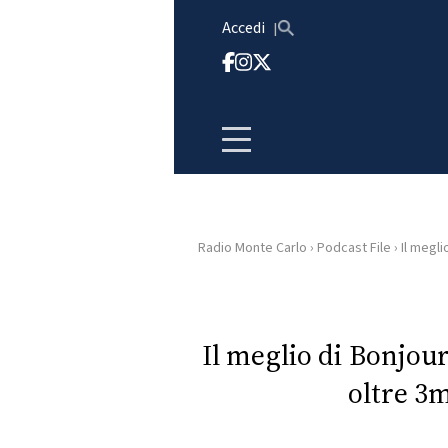
Vai al contenuto
Accedi
Radio Monte Carlo
›
Podcast File
›
Il megli
HOME
RADIO
Il meglio di Bonjou
oltre 3m
WEB
RADIO