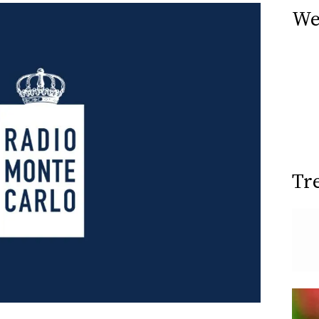
We
Tr