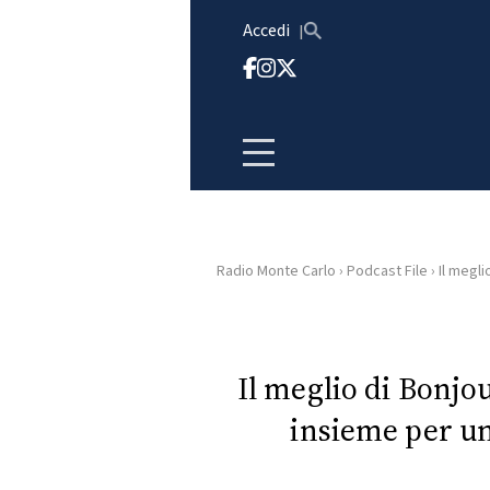
Vai al contenuto
Accedi
Radio Monte Carlo
›
Podcast File
›
Il megli
HOME
RADIO
Il meglio di Bonjo
insieme per un
WEB
RADIO