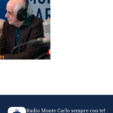
lo ospiti di Radio
elle
Radio Monte Carlo sempre con te!