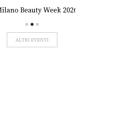
Impercettib
lano Beauty Week 2026
ALTRI EVENTI