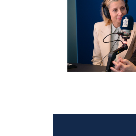
Anna Ferzetti e Toni Servil
Monte Carlo: le foto più b