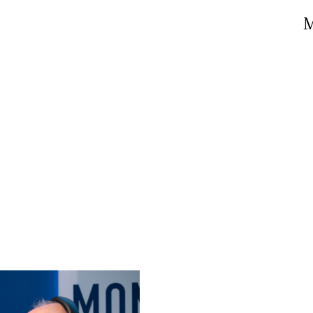
Nick The Nightfly &
Mi
Friends For Alassio