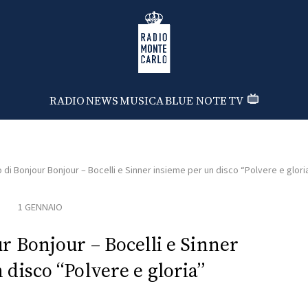
Radio Monte Carlo
RADIO
NEWS
MUSICA
BLUE NOTE
TV
o di Bonjour Bonjour – Bocelli e Sinner insieme per un disco “Polvere e glori
1 GENNAIO
ur Bonjour – Bocelli e Sinner
 disco “Polvere e gloria”