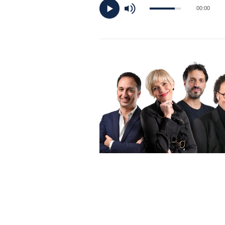
DI
00:00
MONACO
RMC
CONSIGLIA