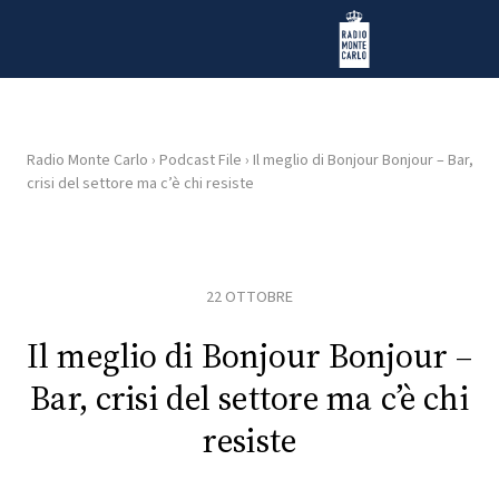
Vai al contenuto
Radio Monte Carlo
Radio Monte Carlo
›
Podcast File
›
Il meglio di Bonjour Bonjour – Bar,
crisi del settore ma c’è chi resiste
HOME
RADIO
22 OTTOBRE
WEB
RADIO
Il meglio di Bonjour Bonjour –
Bar, crisi del settore ma c’è chi
PLAYLIST
resiste
NEWS