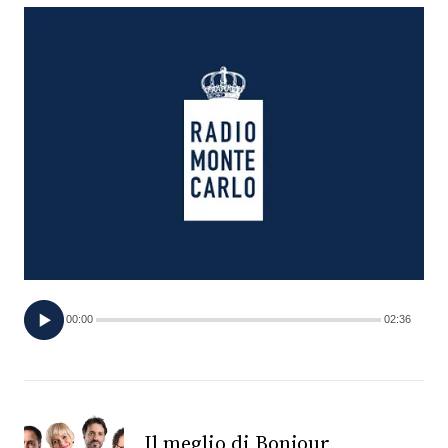
FOTO
CONCORSI
EVENTI
VIDEO
TV
00:00
02:36
PRINCIPATO
DI
MONACO
RMC
Il meglio di Bonjour