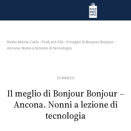
Vai al contenuto
Radio Monte Carlo
Radio Monte Carlo
›
Podcast File
›
Il meglio di Bonjour Bonjour –
Ancona. Nonni a lezione di tecnologia
HOME
RADIO
15 MARZO
WEB
RADIO
Il meglio di Bonjour Bonjour –
Ancona. Nonni a lezione di
PLAYLIST
tecnologia
NEWS