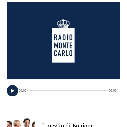
FOTO
CONCORSI
EVENTI
VIDEO
TV
00:00
03:03
PRINCIPATO
DI
MONACO
RMC
Il meglio di Bonjour