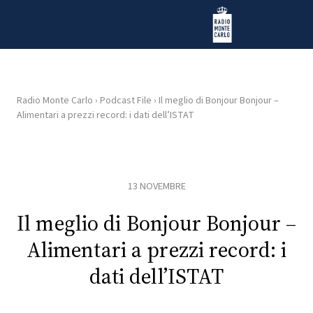
Vai al contenuto
Radio Monte Carlo
Radio Monte Carlo
›
Podcast File
›
Il meglio di Bonjour Bonjour –
Alimentari a prezzi record: i dati dell’ISTAT
HOME
RADIO
13 NOVEMBRE
WEB
RADIO
Il meglio di Bonjour Bonjour –
Alimentari a prezzi record: i
PLAYLIST
dati dell’ISTAT
NEWS