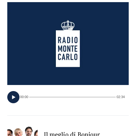
FOTO
CONCORSI
EVENTI
VIDEO
TV
00:00
02:34
PRINCIPATO
DI
MONACO
RMC
Il meglio di Bonjour