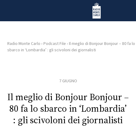
Vai al contenuto
Radio Monte Carlo
Radio Monte Carlo
›
Podcast File
›
Il meglio di Bonjour Bonjour – 80 fa lo
sbarco in ‘Lombardia’ : gli scivoloni dei giornalisti
HOME
RADIO
7 GIUGNO
WEB
RADIO
Il meglio di Bonjour Bonjour –
80 fa lo sbarco in ‘Lombardia’
PLAYLIST
: gli scivoloni dei giornalisti
NEWS