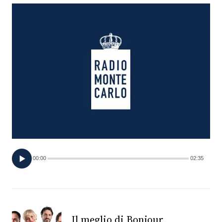
FOTO
CONCORSI
EVENTI
VIDEO
TV
00:00
02:35
PRINCIPATO
DI
MONACO
RMC
Il meglio di Bonjour