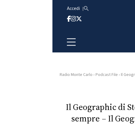
Vai al contenuto
Accedi
Radio Monte Carlo
›
Podcast File
›
Il Geogr
HOME
RADIO
Il Geographic di S
sempre – Il Geog
WEB
RADIO