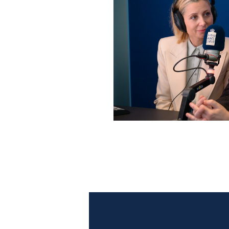
Anna Ferzetti e Toni Servil
Monte Carlo: le foto più b