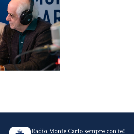
lo ospiti di Radio
elle
Radio Monte Carlo sempre con te!