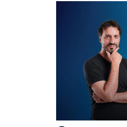
PLAYLIST
NEWS
FOTO
CONCORSI
EVENTI
VIDEO
TV
PRINCIPATO