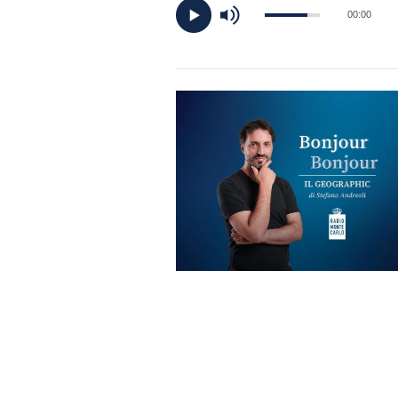
DI
00:00
MONACO
RMC
CONSIGLIA