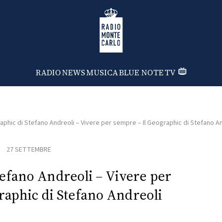
Radio Monte Carlo
RADIO
NEWS
MUSICA
BLUE NOTE
TV
aphic di Stefano Andreoli – Vivere per sempre – Il Geographic di Stefano A
27 SETTEMBRE
tefano Andreoli – Vivere per
raphic di Stefano Andreoli