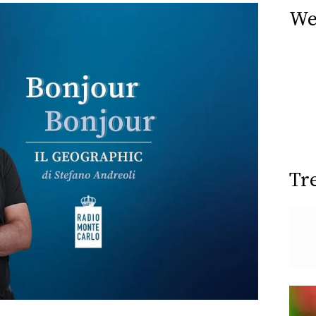
We
Tr