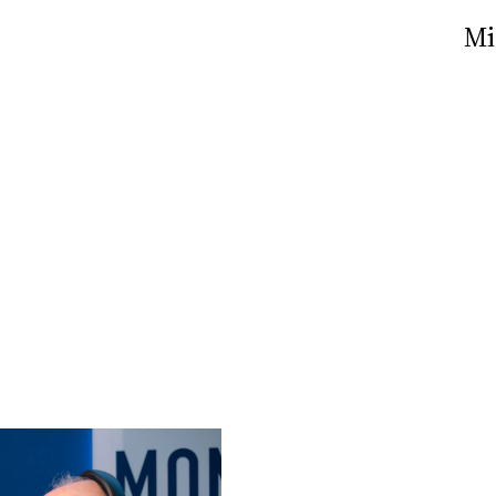
Nick The Nightfly &
Mi
Friends For Alassio