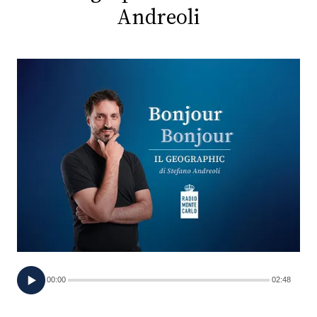
Andreoli
FOTO
CONCORSI
EVENTI
VIDEO
TV
PRINCIPATO
DI
MONACO
00:00
02:48
RMC