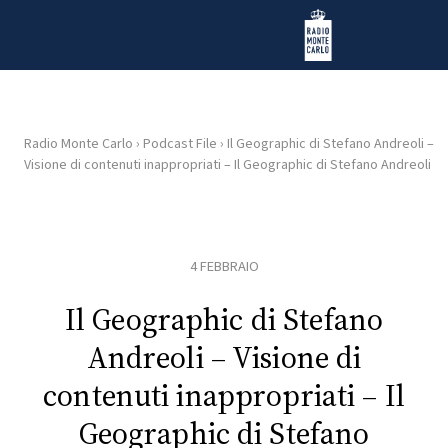
Vai al contenuto
Radio Monte Carlo
Radio Monte Carlo
›
Podcast File
›
Il Geographic di Stefano Andreoli –
Visione di contenuti inappropriati – Il Geographic di Stefano Andreoli
HOME
RADIO
4 FEBBRAIO
WEB
RADIO
Il Geographic di Stefano
Andreoli – Visione di
PLAYLIST
contenuti inappropriati – Il
Geographic di Stefano
NEWS