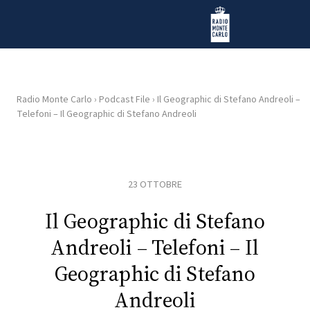
Vai al contenuto
Radio Monte Carlo
Radio Monte Carlo
›
Podcast File
›
Il Geographic di Stefano Andreoli –
Telefoni – Il Geographic di Stefano Andreoli
HOME
RADIO
23 OTTOBRE
WEB
RADIO
Il Geographic di Stefano
Andreoli – Telefoni – Il
PLAYLIST
Geographic di Stefano
Andreoli
NEWS