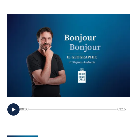
FOTO
CONCORSI
EVENTI
VIDEO
TV
PRINCIPATO
DI
00:00
03:15
MONACO
RMC