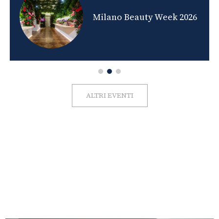
nds
Milano Beauty Week 2026
ALTRI EVENTI
FOTO