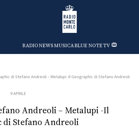
Radio Monte Carlo
RADIO
NEWS
MUSICA
BLUE NOTE
TV
aphic di Stefano Andreoli – Metalupi -Il Geographic di Stefano Andreoli
9 APRILE
efano Andreoli – Metalupi -Il
 di Stefano Andreoli