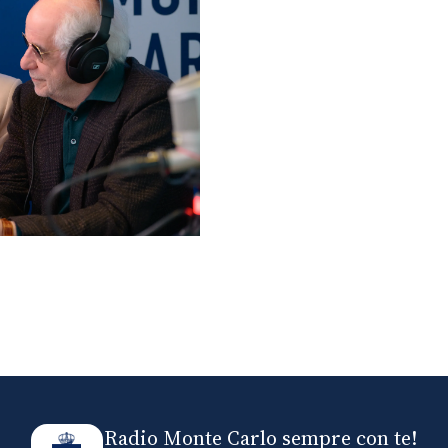
lo ospiti di Radio
elle
Radio Monte Carlo sempre con te!