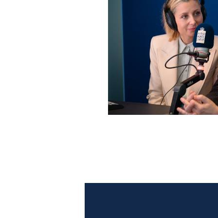
Anna Ferzetti e Toni Servil
Monte Carlo: le foto più b