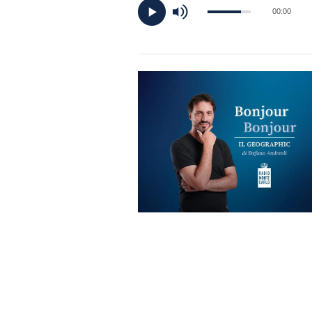
DI
00:00
MONACO
RMC
CONSIGLIA