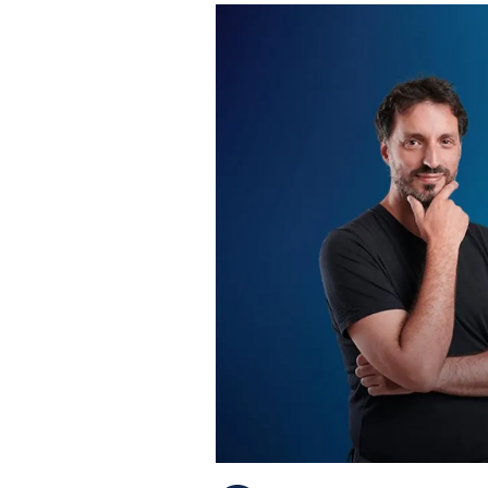
PLAYLIST
NEWS
FOTO
CONCORSI
EVENTI
VIDEO
TV
PRINCIPATO