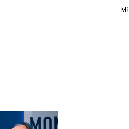
Nick The Nightfly &
Mi
Friends For Alassio