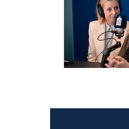
Anna Ferzetti e Toni Servil
Monte Carlo: le foto più b