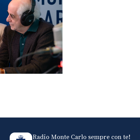
lo ospiti di Radio
elle
Radio Monte Carlo sempre con te!