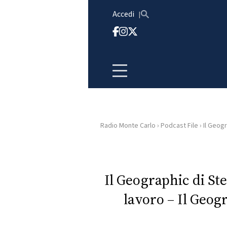
Vai al contenuto
Accedi
Radio Monte Carlo
›
Podcast File
›
Il Geogr
HOME
RADIO
Il Geographic di St
lavoro – Il Geog
WEB
RADIO