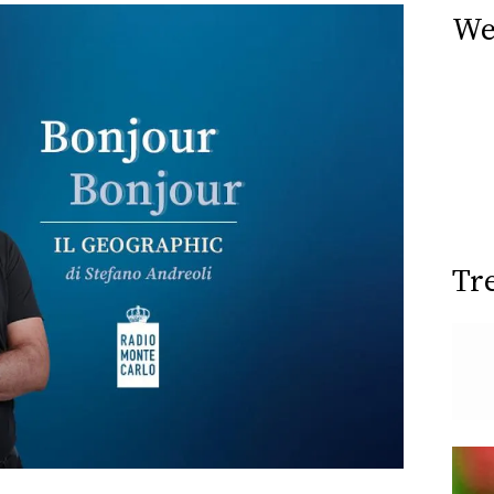
We
Tr