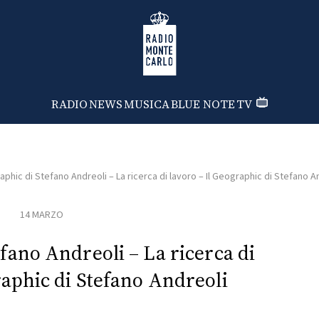
Radio Monte Carlo
RADIO
NEWS
MUSICA
BLUE NOTE
TV
aphic di Stefano Andreoli – La ricerca di lavoro – Il Geographic di Stefano A
14 MARZO
efano Andreoli – La ricerca di
raphic di Stefano Andreoli