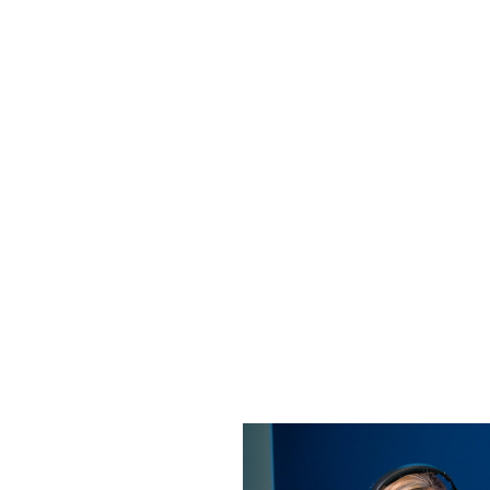
Nick The Ni
Friends For 
FOTO