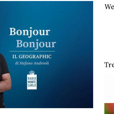
We
Tr