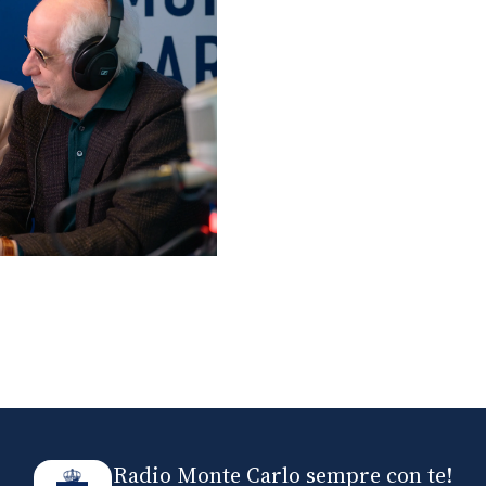
lo ospiti di Radio
elle
Radio Monte Carlo sempre con te!