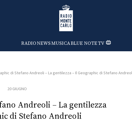
Radio Monte Carlo
RADIO
NEWS
MUSICA
BLUE NOTE
TV
aphic di Stefano Andreoli – La gentilezza – Il Geographic di Stefano Andreol
20 GIUGNO
efano Andreoli – La gentilezza
hic di Stefano Andreoli