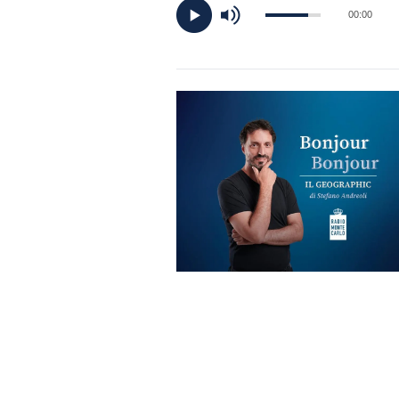
DI
00:00
MONACO
RMC
CONSIGLIA