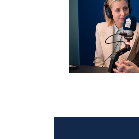
Anna Ferzetti e Toni Servil
Monte Carlo: le foto più b