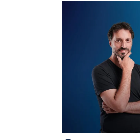
PLAYLIST
NEWS
FOTO
CONCORSI
EVENTI
VIDEO
TV
PRINCIPATO