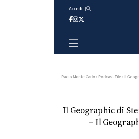
Vai al contenuto
Accedi
Radio Monte Carlo
›
Podcast File
›
Il Geogr
HOME
RADIO
Il Geographic di St
– Il Geograp
WEB
RADIO