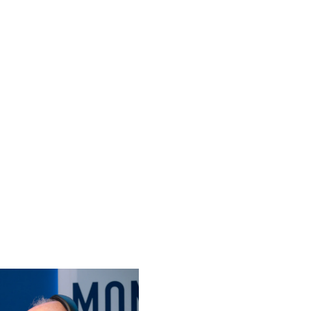
ghtfly &
Milano Beauty Week 2026
Alassio