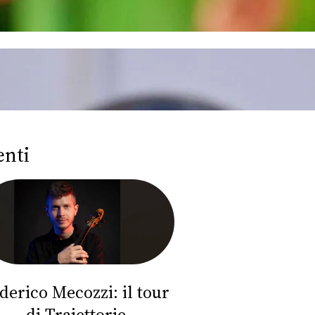
enti
derico Mecozzi: il tour
di Traiettorie