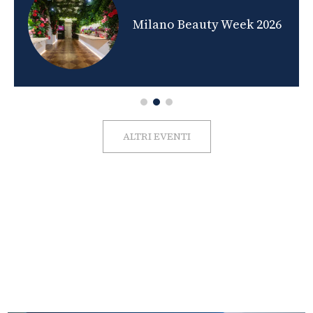
nds
Milano Beauty Week 2026
ALTRI EVENTI
FOTO