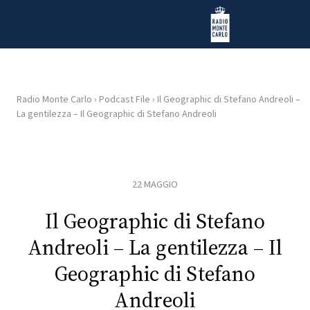
Vai al contenuto
Radio Monte Carlo
Radio Monte Carlo
›
Podcast File
›
Il Geographic di Stefano Andreoli –
La gentilezza – Il Geographic di Stefano Andreoli
HOME
RADIO
22 MAGGIO
WEB
RADIO
Il Geographic di Stefano
Andreoli – La gentilezza – Il
PLAYLIST
Geographic di Stefano
Andreoli
NEWS