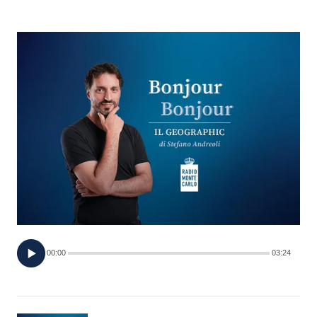
FOTO
CONCORSI
EVENTI
VIDEO
TV
PRINCIPATO
DI
00:00
03:24
MONACO
RMC