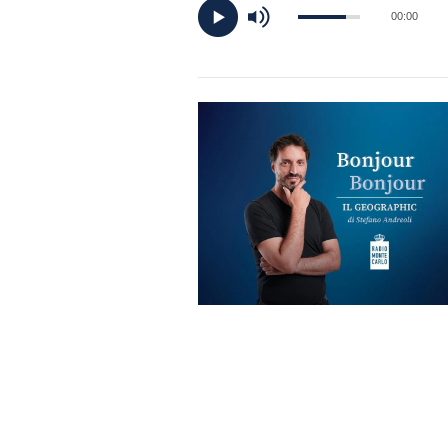
DI
00:00
MONACO
RMC
CONSIGLIA