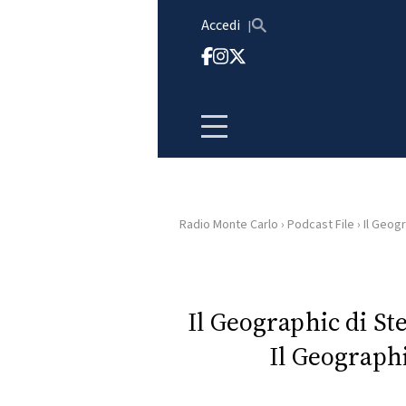
Vai al contenuto
Accedi
Radio Monte Carlo
›
Podcast File
›
Il Geogr
HOME
RADIO
Il Geographic di St
Il Geograph
WEB
RADIO