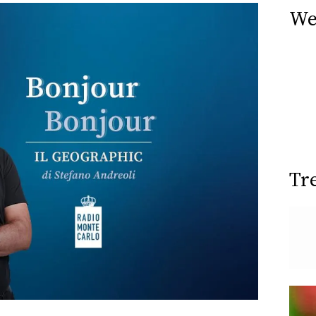
We
Tr