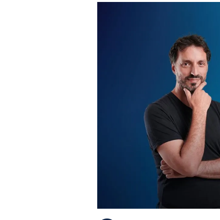
PLAYLIST
NEWS
FOTO
CONCORSI
EVENTI
VIDEO
TV
PRINCIPATO