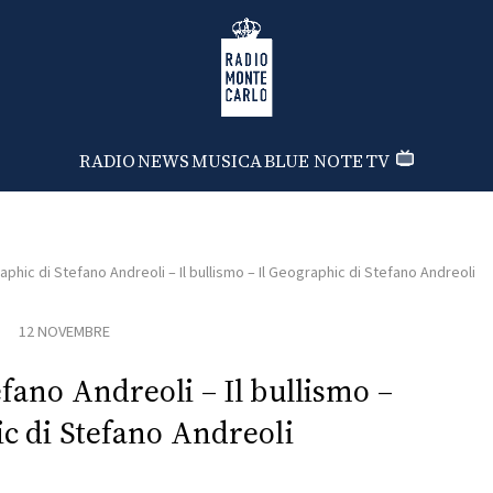
Radio Monte Carlo
RADIO
NEWS
MUSICA
BLUE NOTE
TV
aphic di Stefano Andreoli – Il bullismo – Il Geographic di Stefano Andreoli
12 NOVEMBRE
efano Andreoli – Il bullismo –
ic di Stefano Andreoli