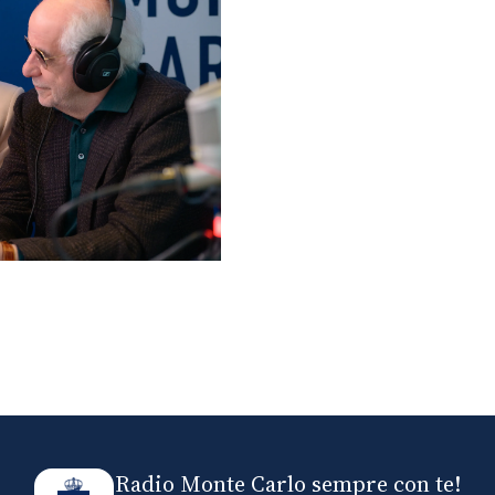
lo ospiti di Radio
elle
Radio Monte Carlo sempre con te!