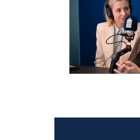
Anna Ferzetti e Toni Servil
Monte Carlo: le foto più b