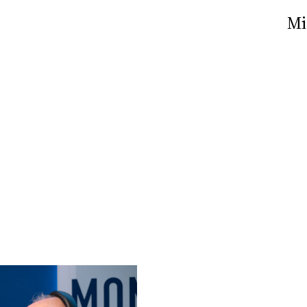
Nick The Nightfly &
Mi
Friends For Alassio