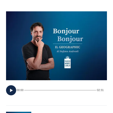
FOTO
CONCORSI
EVENTI
VIDEO
TV
PRINCIPATO
DI
00:00
02:31
MONACO
RMC