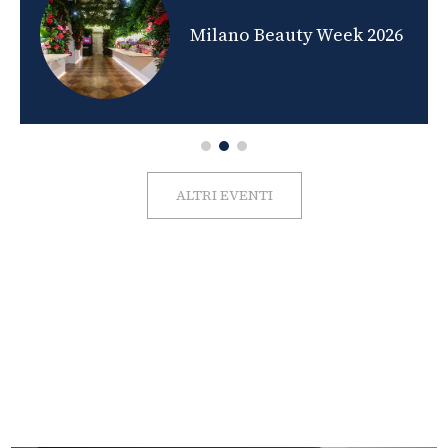
nds
Milano Beauty Week 2026
ALTRI EVENTI
FOTO