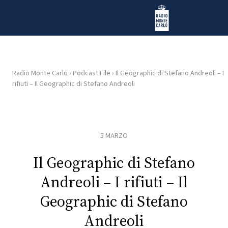
Vai al contenuto
Radio Monte Carlo
Radio Monte Carlo
›
Podcast File
›
Il Geographic di Stefano Andreoli – I
rifiuti – Il Geographic di Stefano Andreoli
HOME
RADIO
5 MARZO
WEB
RADIO
Il Geographic di Stefano
Andreoli – I rifiuti – Il
PLAYLIST
Geographic di Stefano
Andreoli
NEWS