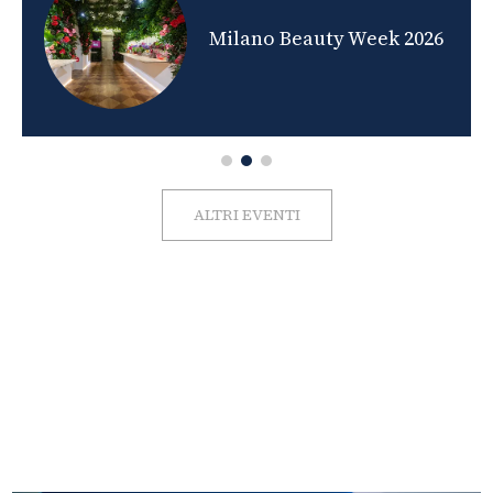
nds
Milano Beauty Week 2026
ALTRI EVENTI
FOTO