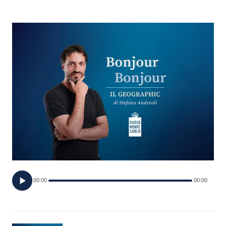
FOTO
CONCORSI
EVENTI
VIDEO
TV
PRINCIPATO
DI
00:00
00:00
MONACO
RMC