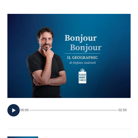
FOTO
CONCORSI
EVENTI
VIDEO
TV
PRINCIPATO
DI
00:00
02:59
MONACO
RMC