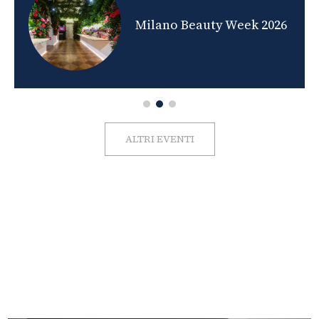
nds
Milano Beauty Week 2026
ALTRI EVENTI
FOTO