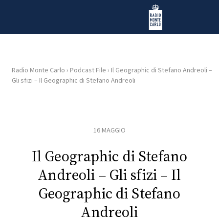
Vai al contenuto
Radio Monte Carlo
Radio Monte Carlo
›
Podcast File
›
Il Geographic di Stefano Andreoli –
Gli sfizi – Il Geographic di Stefano Andreoli
HOME
RADIO
16 MAGGIO
WEB
RADIO
Il Geographic di Stefano
Andreoli – Gli sfizi – Il
PLAYLIST
Geographic di Stefano
Andreoli
NEWS