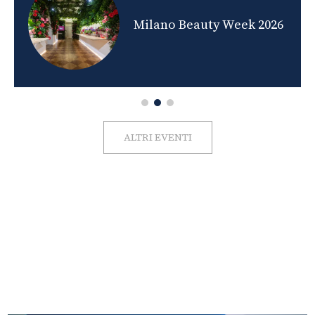
nds
Milano Beauty Week 2026
ALTRI EVENTI
FOTO