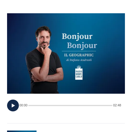
FOTO
CONCORSI
EVENTI
VIDEO
TV
PRINCIPATO
DI
00:00
02:48
MONACO
RMC