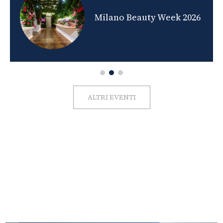
nds
Milano Beauty Week 2026
ALTRI EVENTI
FOTO