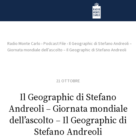
Vai al contenuto
Radio Monte Carlo
Radio Monte Carlo
›
Podcast File
›
Il Geographic di Stefano Andreoli –
Giornata mondiale dell’ascolto – Il Geographic di Stefano Andreoli
HOME
RADIO
21 OTTOBRE
WEB
RADIO
Il Geographic di Stefano
Andreoli – Giornata mondiale
PLAYLIST
dell’ascolto – Il Geographic di
Stefano Andreoli
NEWS