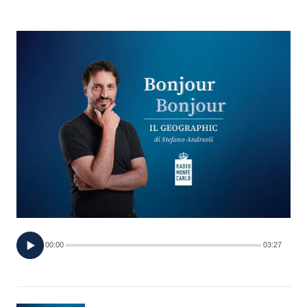
FOTO
CONCORSI
EVENTI
VIDEO
TV
PRINCIPATO
DI
00:00
03:27
MONACO
RMC