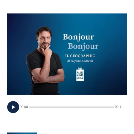
FOTO
CONCORSI
EVENTI
VIDEO
TV
PRINCIPATO
DI
00:00
02:41
MONACO
RMC