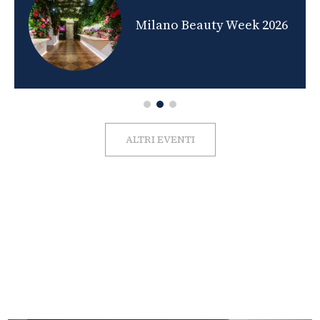
nds
Milano Beauty Week 2026
ALTRI EVENTI
FOTO