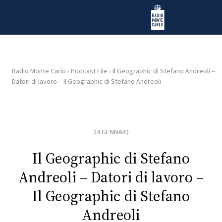
Vai al contenuto
Radio Monte Carlo
Radio Monte Carlo
›
Podcast File
›
Il Geographic di Stefano Andreoli –
Datori di lavoro – Il Geographic di Stefano Andreoli
HOME
RADIO
24 GENNAIO
WEB
RADIO
Il Geographic di Stefano
Andreoli – Datori di lavoro –
PLAYLIST
Il Geographic di Stefano
Andreoli
NEWS