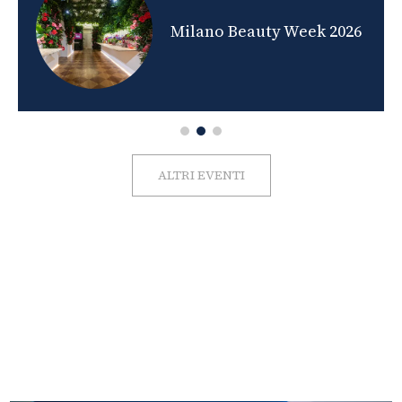
nds
Milano Beauty Week 2026
ALTRI EVENTI
FOTO