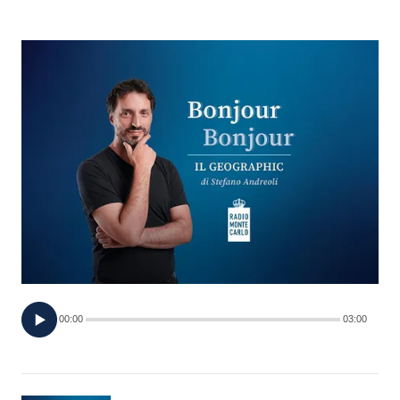
FOTO
CONCORSI
EVENTI
VIDEO
TV
PRINCIPATO
DI
00:00
03:00
MONACO
RMC