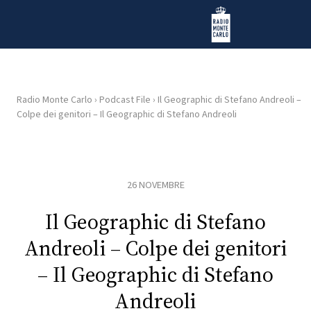
Vai al contenuto
Radio Monte Carlo
Radio Monte Carlo
›
Podcast File
›
Il Geographic di Stefano Andreoli –
Colpe dei genitori – Il Geographic di Stefano Andreoli
HOME
RADIO
26 NOVEMBRE
WEB
RADIO
Il Geographic di Stefano
Andreoli – Colpe dei genitori
PLAYLIST
– Il Geographic di Stefano
Andreoli
NEWS