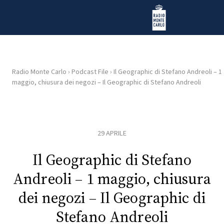
Vai al contenuto
Radio Monte Carlo
Radio Monte Carlo
›
Podcast File
›
Il Geographic di Stefano Andreoli – 1
maggio, chiusura dei negozi – Il Geographic di Stefano Andreoli
HOME
RADIO
29 APRILE
WEB
RADIO
Il Geographic di Stefano
Andreoli – 1 maggio, chiusura
PLAYLIST
dei negozi – Il Geographic di
Stefano Andreoli
NEWS