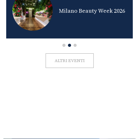
nds
Milano Beauty Week 2026
ALTRI EVENTI
FOTO