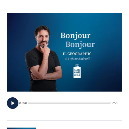
FOTO
CONCORSI
EVENTI
VIDEO
TV
PRINCIPATO
DI
00:00
02:22
MONACO
RMC