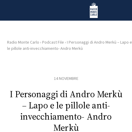
Vai al contenuto
Radio Monte Carlo
Radio Monte Carlo
›
Podcast File
›
I Personaggi di Andro Merkù – Lapo e
le pillole anti-invecchiamento- Andro Merkù
HOME
RADIO
14 NOVEMBRE
WEB
RADIO
I Personaggi di Andro Merkù
– Lapo e le pillole anti-
PLAYLIST
invecchiamento- Andro
Merkù
NEWS