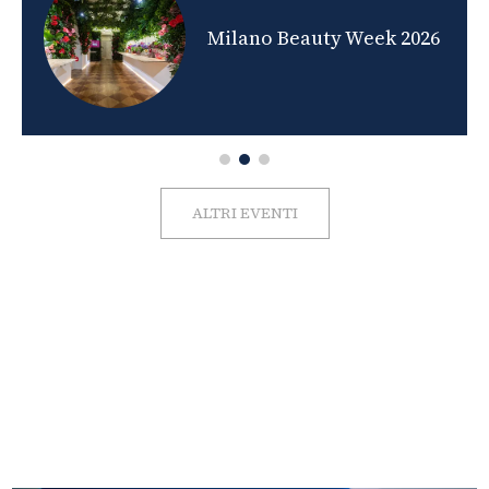
nds
Milano Beauty Week 2026
ALTRI EVENTI
FOTO