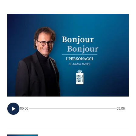
FOTO
CONCORSI
EVENTI
VIDEO
TV
PRINCIPATO
DI
00:00
03:06
MONACO
RMC