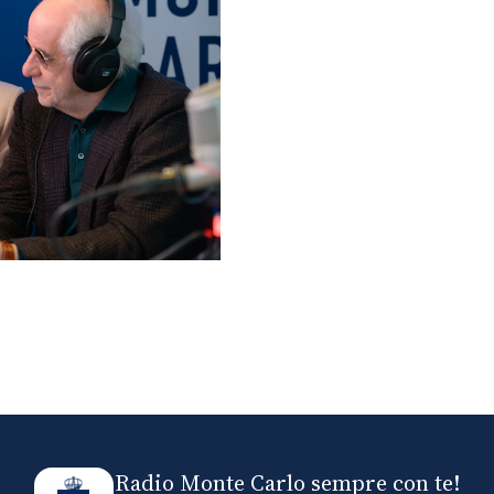
lo ospiti di Radio
elle
Radio Monte Carlo sempre con te!