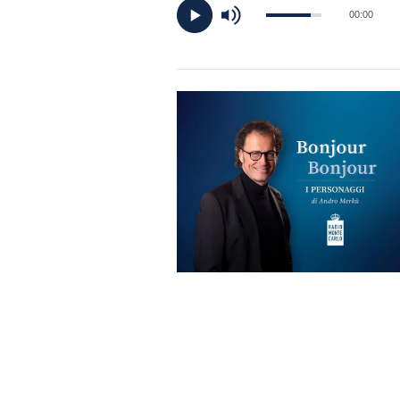
DI
00:00
MONACO
RMC
CONSIGLIA