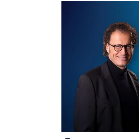
PLAYLIST
NEWS
FOTO
CONCORSI
EVENTI
VIDEO
TV
PRINCIPATO