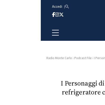
Vai al contenuto
Accedi
Radio Monte Carlo
›
Podcast File
›
I Person
HOME
RADIO
I Personaggi d
refrigeratore
WEB
RADIO