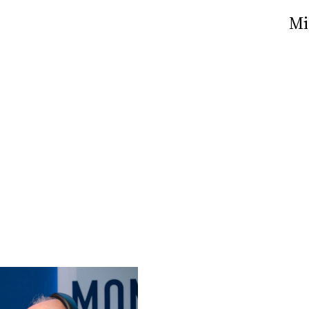
Nick The Nightfly &
Mi
Friends For Alassio