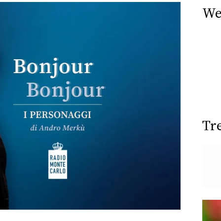
We
Tr