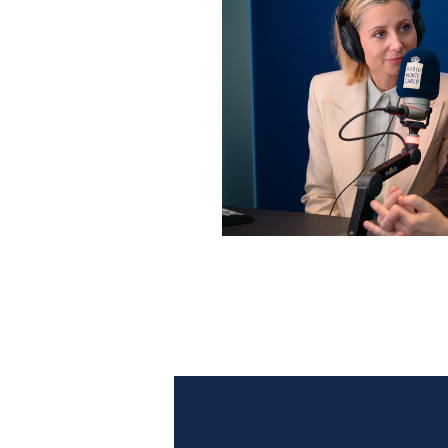
Anna Ferzetti e Toni Servil
Monte Carlo: le foto più b