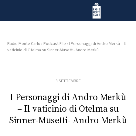
Vai al contenuto
Radio Monte Carlo
Radio Monte Carlo
›
Podcast File
›
I Personaggi di Andro Merkù – Il
vaticinio di Otelma su Sinner-Musetti- Andro Merkù
HOME
RADIO
3 SETTEMBRE
WEB
RADIO
I Personaggi di Andro Merkù
– Il vaticinio di Otelma su
PLAYLIST
Sinner-Musetti- Andro Merkù
NEWS