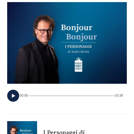
FOTO
CONCORSI
EVENTI
VIDEO
TV
00:00
03:38
PRINCIPATO
DI
MONACO
RMC
I Personaggi di