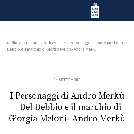
Vai al contenuto
Radio Monte Carlo
Radio Monte Carlo
›
Podcast File
›
I Personaggi di Andro Merkù – Del
Debbio e il marchio di Giorgia Meloni- Andro Merkù
HOME
RADIO
24 SETTEMBRE
WEB
RADIO
I Personaggi di Andro Merkù
– Del Debbio e il marchio di
PLAYLIST
Giorgia Meloni- Andro Merkù
NEWS