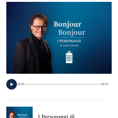
FOTO
CONCORSI
EVENTI
VIDEO
TV
00:00
04:03
PRINCIPATO
DI
MONACO
RMC
I Personaggi di