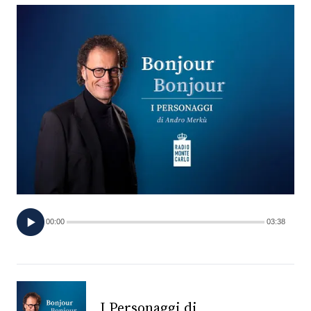
FOTO
CONCORSI
EVENTI
VIDEO
TV
00:00
03:38
PRINCIPATO
DI
MONACO
RMC
I Personaggi di