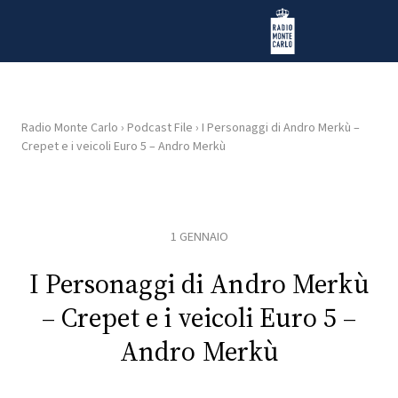
Vai al contenuto
Radio Monte Carlo
Radio Monte Carlo
›
Podcast File
›
I Personaggi di Andro Merkù –
Crepet e i veicoli Euro 5 – Andro Merkù
HOME
RADIO
1 GENNAIO
WEB
RADIO
I Personaggi di Andro Merkù
– Crepet e i veicoli Euro 5 –
PLAYLIST
Andro Merkù
NEWS