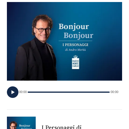
FOTO
CONCORSI
EVENTI
VIDEO
TV
00:00
00:00
PRINCIPATO
DI
MONACO
RMC
I Personaggi di