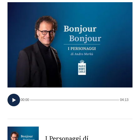
FOTO
CONCORSI
EVENTI
VIDEO
TV
00:00
04:13
PRINCIPATO
DI
MONACO
RMC
I Personaggi di