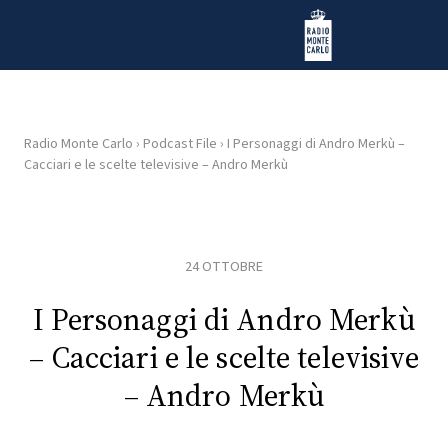
Vai al contenuto
Radio Monte Carlo
Radio Monte Carlo
›
Podcast File
›
I Personaggi di Andro Merkù –
Cacciari e le scelte televisive – Andro Merkù
HOME
RADIO
24 OTTOBRE
WEB
RADIO
I Personaggi di Andro Merkù
– Cacciari e le scelte televisive
PLAYLIST
– Andro Merkù
NEWS