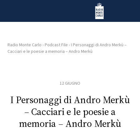
Vai al contenuto
Radio Monte Carlo
Radio Monte Carlo
›
Podcast File
›
I Personaggi di Andro Merkù –
Cacciari e le poesie a memoria – Andro Merkù
HOME
RADIO
12 GIUGNO
WEB
RADIO
I Personaggi di Andro Merkù
– Cacciari e le poesie a
PLAYLIST
memoria – Andro Merkù
NEWS