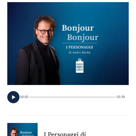
FOTO
CONCORSI
EVENTI
VIDEO
TV
00:00
03:39
PRINCIPATO
DI
MONACO
RMC
I Personaggi di