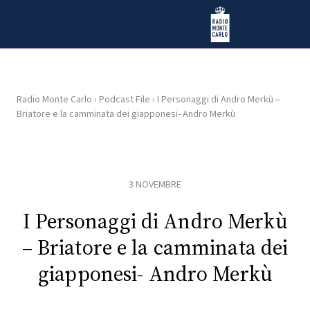
Vai al contenuto
Radio Monte Carlo
Radio Monte Carlo
›
Podcast File
›
I Personaggi di Andro Merkù –
Briatore e la camminata dei giapponesi- Andro Merkù
HOME
RADIO
3 NOVEMBRE
WEB
RADIO
I Personaggi di Andro Merkù
– Briatore e la camminata dei
PLAYLIST
giapponesi- Andro Merkù
NEWS