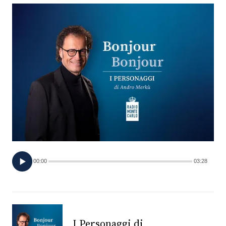
FOTO
CONCORSI
EVENTI
VIDEO
TV
00:00
03:28
PRINCIPATO
DI
MONACO
RMC
I Personaggi di