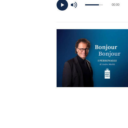
DI
00:00
MONACO
RMC
CONSIGLIA