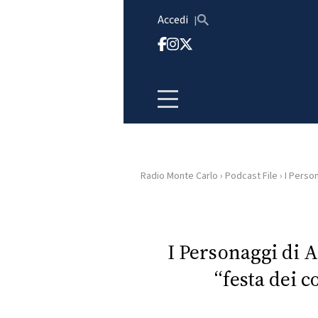
Vai al contenuto
Accedi
Radio Monte Carlo
›
Podcast File
›
I Person
HOME
RADIO
I Personaggi di 
“festa dei 
WEB
RADIO