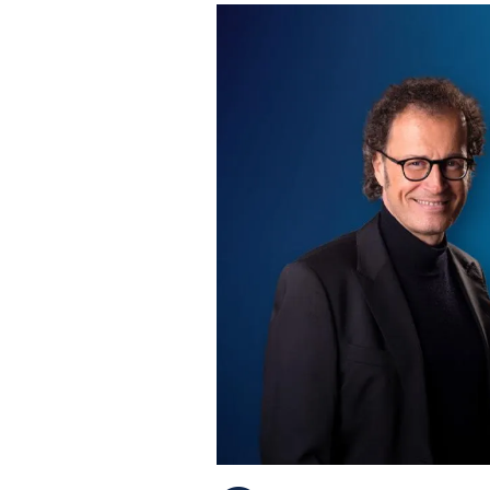
PLAYLIST
NEWS
FOTO
CONCORSI
EVENTI
VIDEO
TV
PRINCIPATO