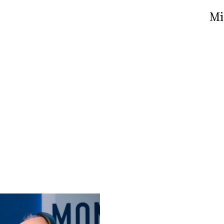
Nick The Nightfly &
Mi
Friends For Alassio