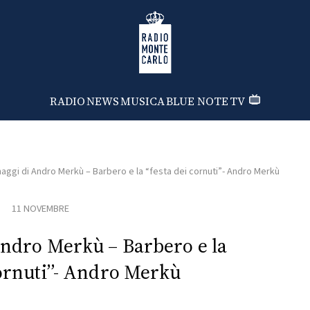
Radio Monte Carlo
RADIO
NEWS
MUSICA
BLUE NOTE
TV
aggi di Andro Merkù – Barbero e la “festa dei cornuti”- Andro Merkù
11 NOVEMBRE
Andro Merkù – Barbero e la
cornuti”- Andro Merkù