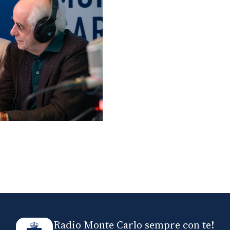
lo ospiti di Radio
elle
Radio Monte Carlo sempre con te!