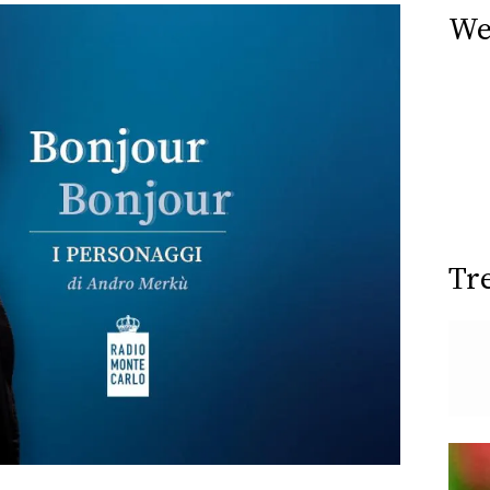
We
Tr