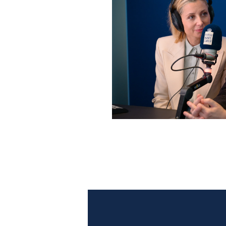
Anna Ferzetti e Toni Servil
Monte Carlo: le foto più b