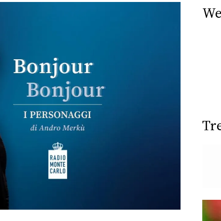
We
Tr