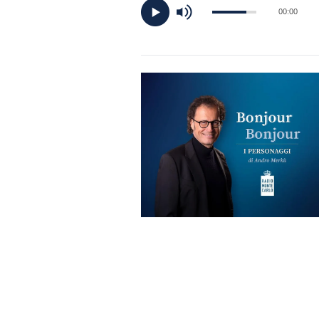
DI
00:00
MONACO
RMC
CONSIGLIA