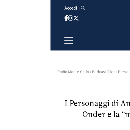
Vai al contenuto
Accedi
Radio Monte Carlo
›
Podcast File
›
I Person
HOME
RADIO
I Personaggi di 
Onder e la “m
WEB
RADIO