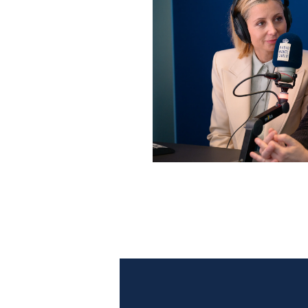
Anna Ferzetti e Toni Servil
Monte Carlo: le foto più b