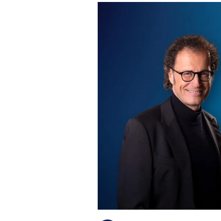
PLAYLIST
NEWS
FOTO
CONCORSI
EVENTI
VIDEO
TV
PRINCIPATO