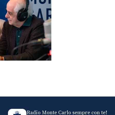
lo ospiti di Radio
elle
Radio Monte Carlo sempre con te!