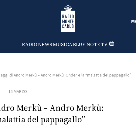
Radio Monte Carlo
M
RADIO
NEWS
MUSICA
BLUE NOTE
TV
aggi di Andro Merkù – Andro Merkù: Onder e la “malattia del pappagallo”
15 MARZO
Andro Merkù – Andro Merkù:
alattia del pappagallo”