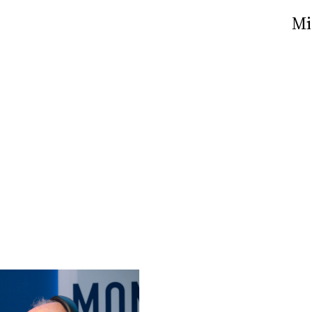
Nick The Nightfly &
Mi
Friends For Alassio