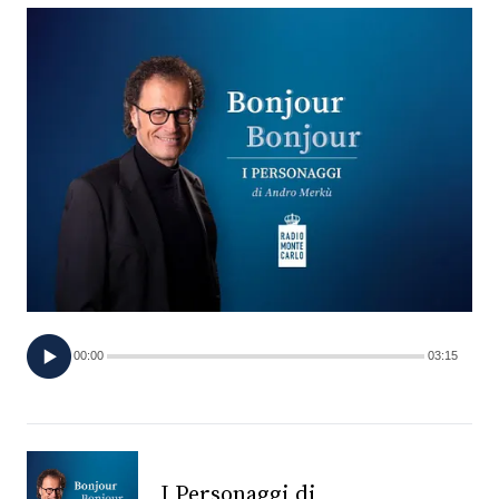
FOTO
CONCORSI
EVENTI
VIDEO
TV
00:00
03:15
PRINCIPATO
DI
MONACO
RMC
I Personaggi di