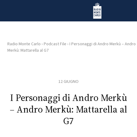
Vai al contenuto
Radio Monte Carlo
Radio Monte Carlo
›
Podcast File
›
I Personaggi di Andro Merkù – Andro
Merkù: Mattarella al G7
HOME
RADIO
12 GIUGNO
WEB
RADIO
I Personaggi di Andro Merkù
– Andro Merkù: Mattarella al
PLAYLIST
G7
NEWS