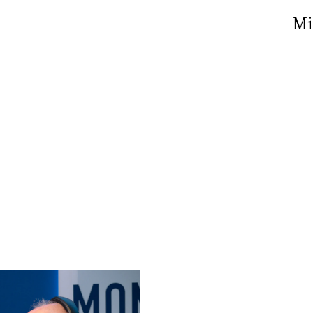
Nick The Nightfly &
Mi
Friends For Alassio