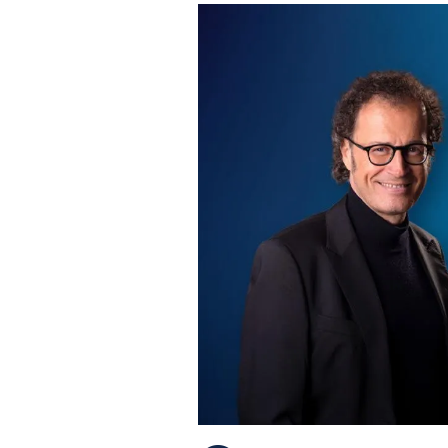
PLAYLIST
NEWS
FOTO
CONCORSI
EVENTI
VIDEO
TV
PRINCIPATO