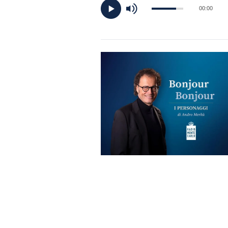
DI
00:00
MONACO
RMC
CONSIGLIA