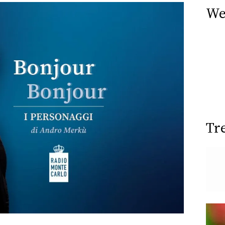
We
Tr