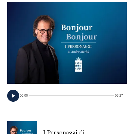
FOTO
CONCORSI
EVENTI
VIDEO
TV
00:00
03:27
PRINCIPATO
DI
MONACO
RMC
I Personaggi di