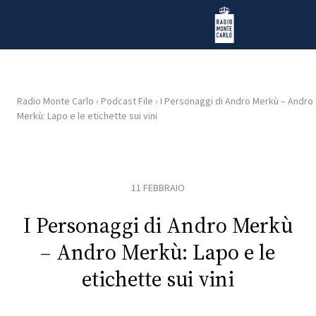
Vai al contenuto
Radio Monte Carlo
Radio Monte Carlo
›
Podcast File
›
I Personaggi di Andro Merkù – Andro
Merkù: Lapo e le etichette sui vini
HOME
RADIO
11 FEBBRAIO
WEB
RADIO
I Personaggi di Andro Merkù
– Andro Merkù: Lapo e le
PLAYLIST
etichette sui vini
NEWS