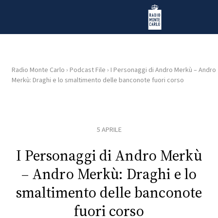
Vai al contenuto
Radio Monte Carlo
Radio Monte Carlo
›
Podcast File
›
I Personaggi di Andro Merkù – Andro
Merkù: Draghi e lo smaltimento delle banconote fuori corso
HOME
RADIO
5 APRILE
WEB
RADIO
I Personaggi di Andro Merkù
– Andro Merkù: Draghi e lo
PLAYLIST
smaltimento delle banconote
fuori corso
NEWS