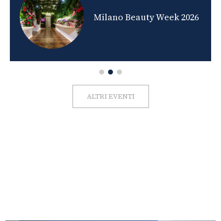
nds
Milano Beauty Week 2026
ALTRI EVENTI
FOTO