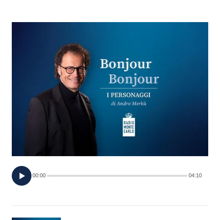
FOTO
CONCORSI
EVENTI
VIDEO
TV
PRINCIPATO
DI
00:00
04:10
MONACO
RMC