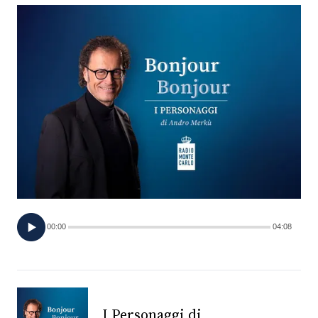
FOTO
CONCORSI
EVENTI
VIDEO
TV
00:00
04:08
PRINCIPATO
DI
MONACO
RMC
I Personaggi di