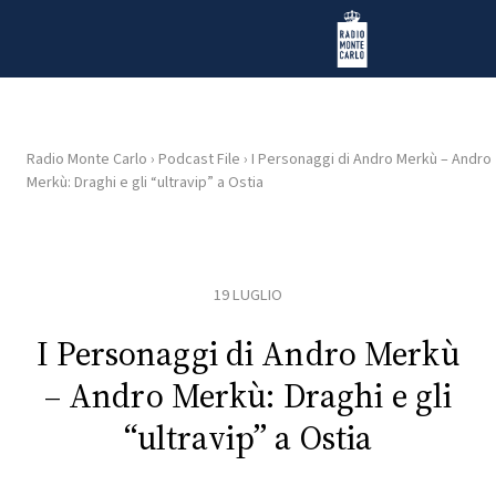
Vai al contenuto
Radio Monte Carlo
Radio Monte Carlo
›
Podcast File
›
I Personaggi di Andro Merkù – Andro
Merkù: Draghi e gli “ultravip” a Ostia
HOME
RADIO
19 LUGLIO
WEB
RADIO
I Personaggi di Andro Merkù
– Andro Merkù: Draghi e gli
PLAYLIST
“ultravip” a Ostia
NEWS