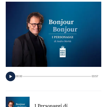
FOTO
CONCORSI
EVENTI
VIDEO
TV
00:00
03:57
PRINCIPATO
DI
MONACO
RMC
I Personaggi di