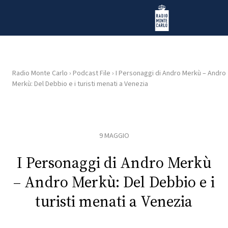
Vai al contenuto
Radio Monte Carlo
Radio Monte Carlo
›
Podcast File
›
I Personaggi di Andro Merkù – Andro
Merkù: Del Debbio e i turisti menati a Venezia
HOME
RADIO
9 MAGGIO
WEB
RADIO
I Personaggi di Andro Merkù
– Andro Merkù: Del Debbio e i
PLAYLIST
turisti menati a Venezia
NEWS