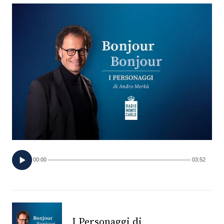
FOTO
CONCORSI
EVENTI
VIDEO
TV
00:00
03:52
PRINCIPATO
DI
MONACO
RMC
I Personaggi di