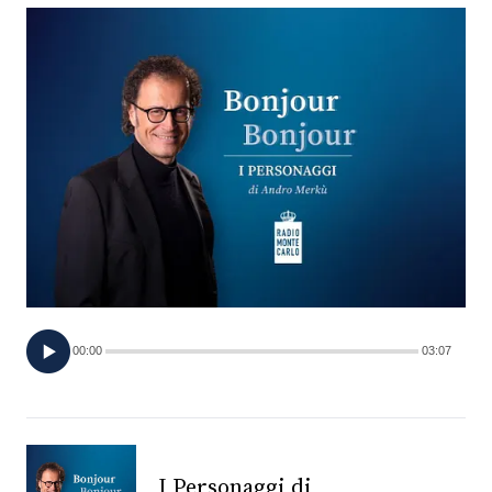
FOTO
CONCORSI
EVENTI
VIDEO
TV
00:00
03:07
PRINCIPATO
DI
MONACO
RMC
I Personaggi di