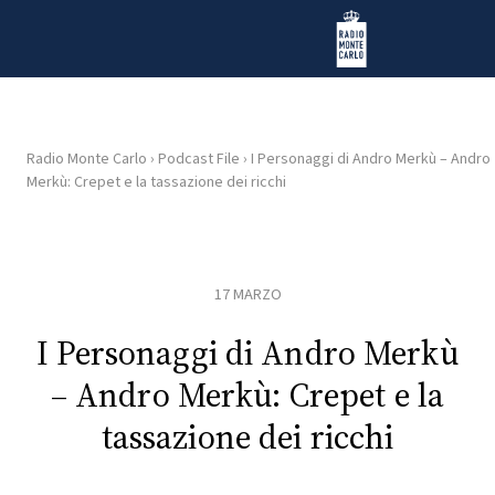
Vai al contenuto
Radio Monte Carlo
Radio Monte Carlo
›
Podcast File
›
I Personaggi di Andro Merkù – Andro
Merkù: Crepet e la tassazione dei ricchi
HOME
RADIO
17 MARZO
WEB
RADIO
I Personaggi di Andro Merkù
– Andro Merkù: Crepet e la
PLAYLIST
tassazione dei ricchi
NEWS