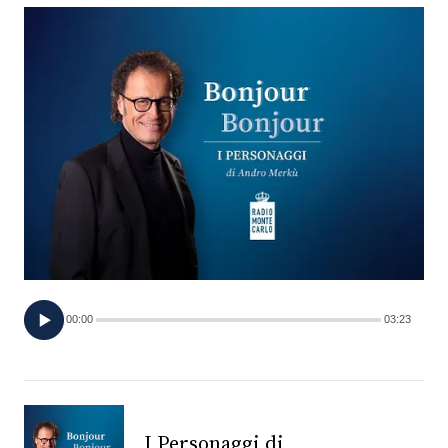
FOTO
CONCORSI
EVENTI
VIDEO
TV
00:00
03:23
PRINCIPATO
DI
MONACO
RMC
I Personaggi di