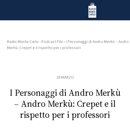
Vai al contenuto
Radio Monte Carlo
Radio Monte Carlo
›
Podcast File
›
I Personaggi di Andro Merkù – Andro
Merkù: Crepet e il rispetto per i professori
HOME
RADIO
28 MARZO
WEB
RADIO
I Personaggi di Andro Merkù
– Andro Merkù: Crepet e il
PLAYLIST
rispetto per i professori
NEWS